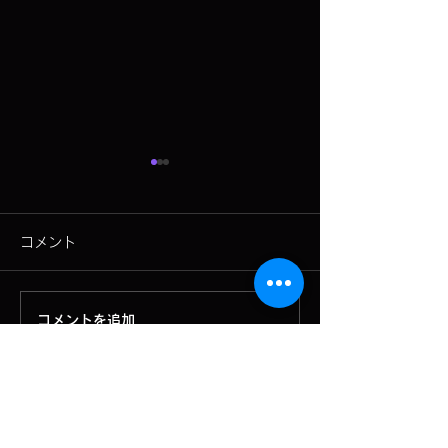
熊を臭いで追い払い、王
ドローンで熊対
滝村で実験 ドローンで
実験
コメント
液体入りボール散布【動
https://www.shinmai.co.jp
テレビ信州ニュー
/news/article/gf01d93pjpv
https://news.ntv
画付き】 信濃毎日新聞
170m5r3543cag
sb/category/soc
コメントを追加…
デジタル
f8fb70b664b87
036b15da?
fbclid=IwY2xja
RuA2FlbQIxMQB
dENEcUVQQWZ