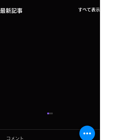
すべて表示
最新記事
熊を臭いで追い払い、王
ドローンで熊対
滝村で実験 ドローンで
実験
コメント